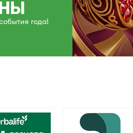
НЫ
события года!