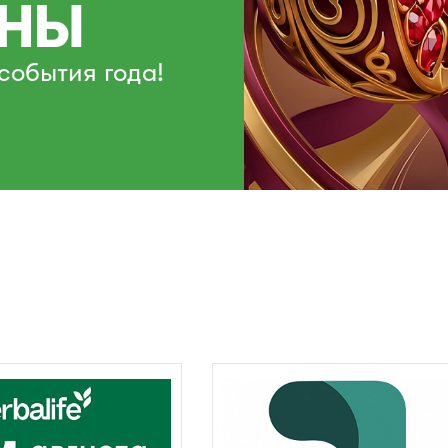
НЫ
события года!