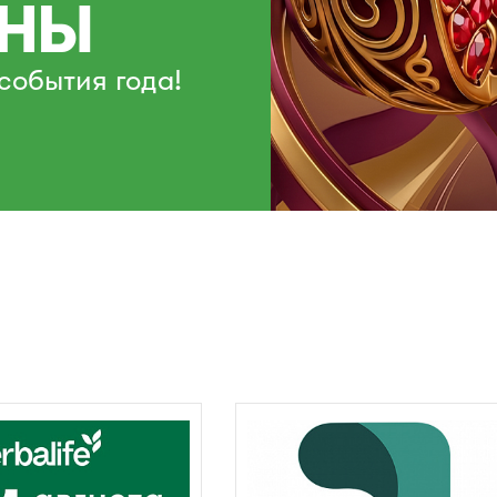
НЫ
события года!